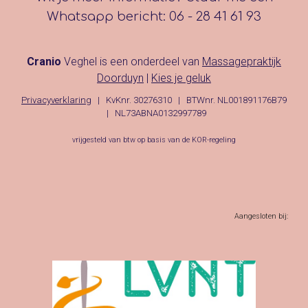
Whatsapp bericht: 06 - 28 41 61 93
Cranio
Veghel is een onderdeel van
Massagepraktijk
Doorduyn
|
Kies je geluk
Privacyverklaring
|
KvKnr. 30276310 | BTWnr. NL001891176B79
|
NL73ABNA0132997789
v
rijgesteld van btw op basis van de KOR-regeling
Aangesloten bij: